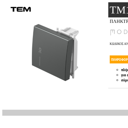
TM
ΠΛΗΚΤΡΟ
ΚΩΔΙΚΟΣ Α
ΠΛΗΡΟΦΟΡΙ
πλήκ
για 
σύμ